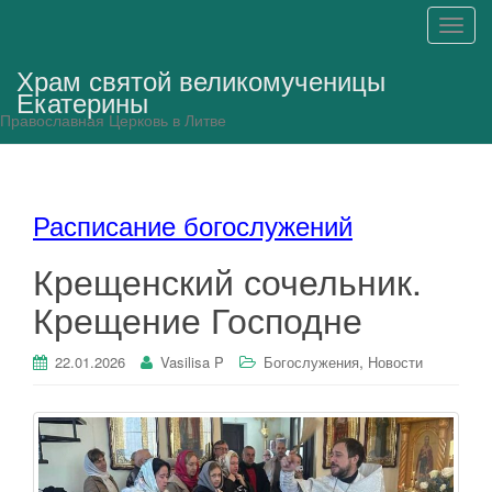
П
о
Храм святой великомученицы
к
Екатерины
а
Православная Церковь в Литве
з
а
т
ь
Расписание богослужений
/
С
Крещенский сочельник.
к
Крещение Господне
р
ы
т
,
22.01.2026
Vasilisa P
Богослужения
Новости
ь
н
а
в
и