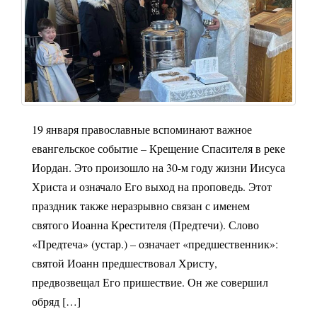
г
а
ц
и
ю
19 января православные вспоминают важное
евангельское событие – Крещение Спасителя в реке
Иордан. Это произошло на 30-м году жизни Иисуса
Христа и означало Его выход на проповедь. Этот
праздник также неразрывно связан с именем
святого Иоанна Крестителя (Предтечи). Слово
«Предтеча» (устар.) – означает «предшественник»:
святой Иоанн предшествовал Христу,
предвозвещал Его пришествие. Он же совершил
обряд […]